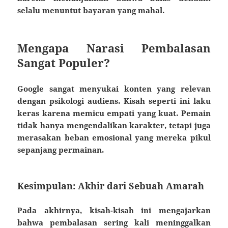
selalu menuntut bayaran yang mahal.
Mengapa Narasi Pembalasan
Sangat Populer?
Google sangat menyukai konten yang relevan
dengan psikologi audiens. Kisah seperti ini laku
keras karena memicu empati yang kuat. Pemain
tidak hanya mengendalikan karakter, tetapi juga
merasakan beban emosional yang mereka pikul
sepanjang permainan.
Kesimpulan: Akhir dari Sebuah Amarah
Pada akhirnya, kisah-kisah ini mengajarkan
bahwa pembalasan sering kali meninggalkan