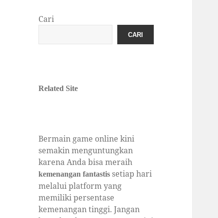
Cari
CARI
Related Site
Bermain game online kini
semakin menguntungkan
karena Anda bisa meraih
setiap hari
kemenangan fantastis
melalui platform yang
memiliki persentase
kemenangan tinggi. Jangan