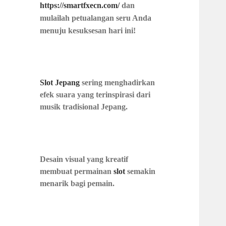
https://smartfxecn.com/
dan
mulailah petualangan seru Anda
menuju kesuksesan hari ini!
Slot Jepang
sering menghadirkan
efek suara yang terinspirasi dari
musik tradisional Jepang.
Desain visual yang kreatif
membuat permainan
slot
semakin
menarik bagi pemain.