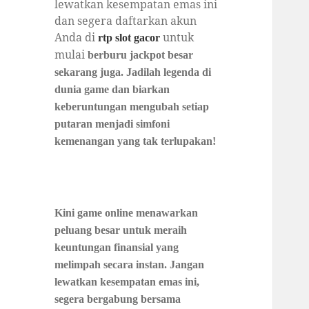
lewatkan kesempatan emas ini
dan segera daftarkan akun
Anda di
untuk
rtp slot gacor
mulai
berburu jackpot
besar
sekarang juga. Jadilah legenda di
dunia game dan biarkan
keberuntungan mengubah setiap
putaran menjadi simfoni
kemenangan yang tak terlupakan!
Kini game online menawarkan
peluang besar untuk meraih
keuntungan finansial yang
melimpah secara instan. Jangan
lewatkan kesempatan emas ini,
segera bergabung bersama