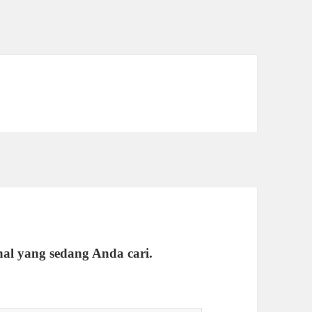
l yang sedang Anda cari.